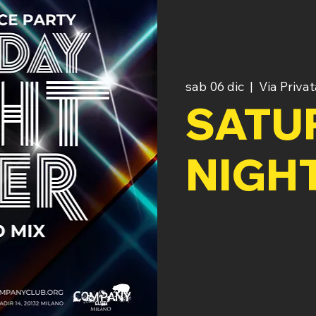
sab 06 dic
  |  
Via Privat
SATU
NIGH