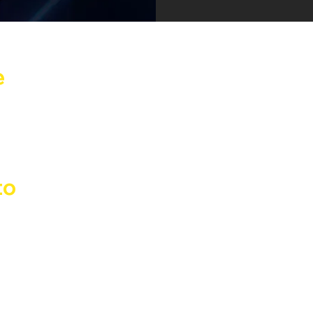
e
 2025, 04:00
32 Milano MI, Italia
to
 
2:00
on 
Tessera Arco