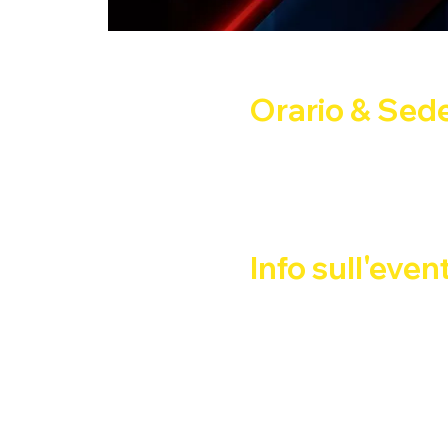
Orario & Sed
06 dic 2025, 21:00 – 07 dic
Via Privata Benadir, 14, 201
Info sull'even
SATURDAY NIGHT FEVER
con 
DJ CLAUDIO MIX
Happy Hour 2x1
: 21:00 - 2
FREE ENTRY  - Ingresso c