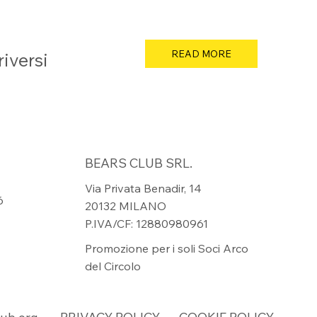
READ MORE
riversi
BEARS CLUB SRL.
Via Privata Benadir, 14
6
20132 MILANO
P.IVA/CF: 12880980961
Promozione per i soli Soci Arco
del Circolo