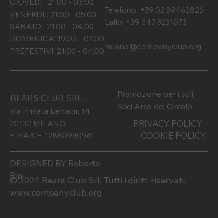
GIOVEDÌ : 21:00 - 03:00
Telefono: +39.02.39462826
VENERDÌ : 21:00 - 05:00
Lallo: +39 347.3231073
SABATO : 21:00 - 04:00
DOMENICA: 19:00 - 02:00
milano@companyclub.org
PREFESTIVI: 21:00 - 04:00
Promozione per i soli
BEARS CLUB SRL.
Soci Arco del Circolo
Via Privata Benadir, 14
PRIVACY POLICY
20132 MILANO
COOKIE POLICY
P.IVA/CF: 12880980961
DESIGNED BY Roberto
Bini
© 2024 Bears Club Srl. Tutti i diritti riservati.
www.companyclub.org