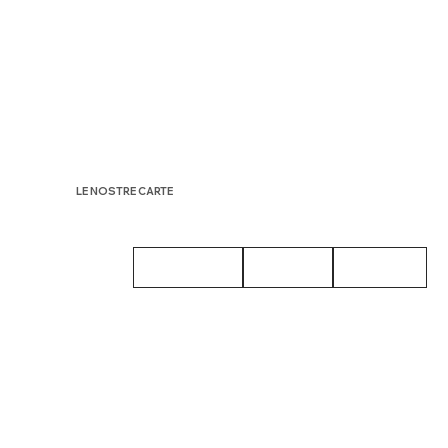
ARCO GARANTISCE LA PIÙ ASSOLUTA
RISERVATEZZA
APP ONE PASS
LE NOSTRE CARTE
ALL CLUBS
ONE CLUB
YOUNG
TRAVEL