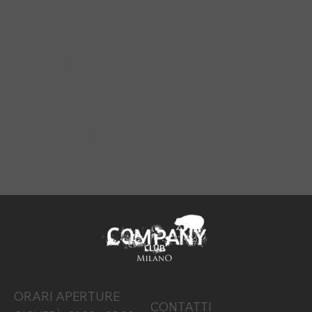
Nel posto giusto, al momento giusto.
Con ONE PASS potrai trovare i migliori locali ed eventi
in Italia : circoli ricreativi, saune, discoteche, bar,
ristoranti e molto altro. In ogni momento sarai
aggiornato su eventi esclusivi, party e serate nei tuoi
club preferiti o scoprire quelli più vicini a te. Per
Saperne di più visita
www.1pass.it
.
ORARI APERTURE
CONTATTI