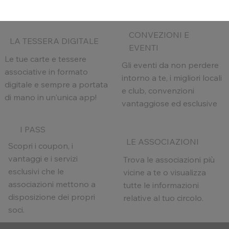
CONVEZIONI E
LA TESSERA DIGITALE
EVENTI
Le tue carte e tessere
Gli eventi da non perdere
associative in formato
intorno a te, i migliori locali
digitale e sempre a portata
e club, convenzioni
di mano in un'unica app!
vantaggiose ed esclusive
I PASS
LE ASSOCIAZIONI
Scopri i coupon, i
vantaggi e i servizi
Trova le associazioni più
esclusivi che le
vicine a te o visualizza
associazioni mettono a
tutte le informazioni
disposizione dei propri
relative al tuo circolo.
soci.