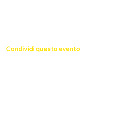
• Karaoke 
#2
: 23:00 - 01:30
Orario: 19:00 - 02:00
FREE ENTRY  - Ingresso con 
Tessera Arco
Condividi questo evento