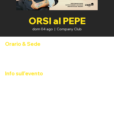
ORSI al PEPE
dom 04 ago
  |  
Company Club
Orario & Sede
04 ago 2024, 19:00 – 05 ago 2024, 02:00
Company Club, Via Privata Benadir, 14, 20132 Milano MI, Italia
Info sull'evento
Orsi al Pepe: Bears & Drag Show
Peperita
 e 
DJ Gorillazzo
Programma
:
• Happy Hour 2x1: 19:00 - 20:00
• Karaoke 
#1
: 20:30 - 21:45
• Show & Games: 21:45 - 23:00