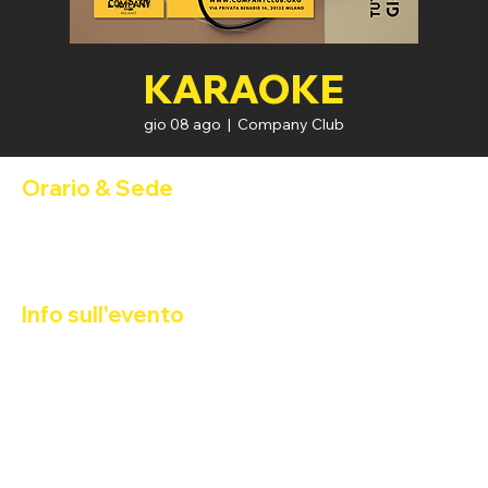
KARAOKE
gio 08 ago
  |  
Company Club
Orario & Sede
08 ago 2024, 21:00 – 09 ago 2024, 02:00
Company Club, Via Privata Benadir, 14, 20132 Milano MI, Italia
Info sull'evento
Karaoke Night con DJ Gorillazzo
Shine one stage! Let your voice be heard.
Tutti i giovedì al Company Club.
Happy Hour 2x1: 21:00 - 22:00
FREE ENTRY  - Ingresso con Tessera Arco