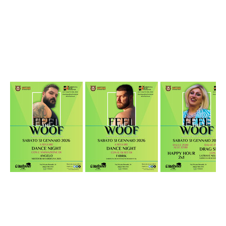
DRAG SHOW con Galaxia Malfoy
A SEGUIRE
DANCE NIGHT con la selezione musicale DJ F4BRIK
ON STAGE Mister Bear Sardegna 2024, Mattia e Vice Mister 
Bear Sardegna 2024, Dimitri!
FEEL THE WOOF AND SEE YOU IN MILANO!
Evento riservato ai soci ARCO