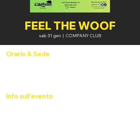
FEEL THE WOOF
sab 31 gen
  |  
COMPANY CLUB
Orario & Sede
31 gen 2026, 21:00 – 01 feb 2026, 04:00
COMPANY CLUB, Via Privata Benadir, 14, 20132 Milano MI,
Italia
Info sull'evento
Urtzos / Sardinian Bears sarà pronto a invadere il COMPANY 
CLUB MILANO
DALLE 21:00
HAPPY HOUR 2x1!
DALLE 23:00