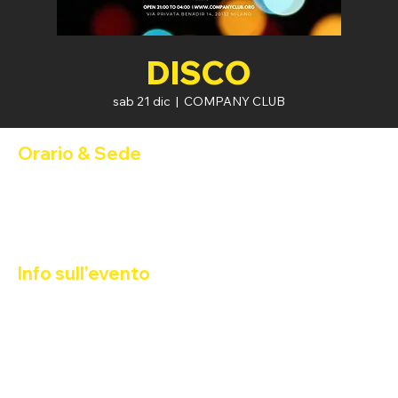
DISCO
sab 21 dic
  |  
COMPANY CLUB
Orario & Sede
21 dic 2024, 20:00 – 22 dic 2024, 04:00
COMPANY CLUB, Via Privata Benadir, 14, 20132 Milano MI,
Italia
Info sull'evento
DISCO
DJ TWILO
Happy Hour 2x1: 21:00 - 22:00
FREE ENTRY  - Ingresso con 
Tessera Arco