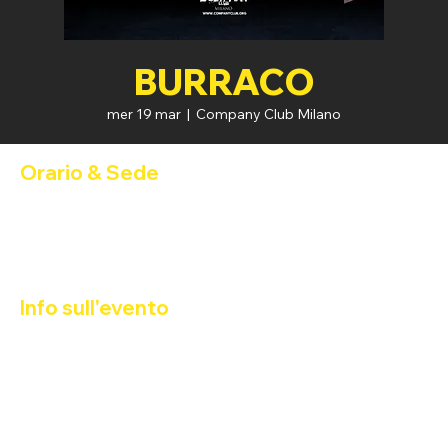
BURRACO
mer 19 mar
  |  
Company Club Milano
Orario & Sede
19 mar 2025, 19:30 – 20 mar 2025, 01:00
Company Club Milano, Via Privata Benadir, 14, 20132 Milano
MI, Italia
Info sull'evento
BURRACO
Happy Hour 2x1 dalle 19:30 alle 20:30. Restate aggiornati per 
ulteriori novità. Apertura dalle 19:30 alle 01:00. Per maggiori 
informazioni, torna su questa pagina. Le informazioni saranno 
aggiornate quanto prima.