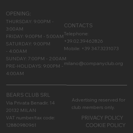
OPENING:
THURSDAY: 9:00PM -
CONTACTS
3:00AM
Telephone:
FRIDAY: 9:00PM - 5:00AM
+39.02.39462826
SATURDAY: 9:00PM
Mobile: +39 347.3231073
- 4:00AM
SUNDAY: 7:00PM - 2:00AM
milano@companyclub.org
PRE-HOLIDAYS: 9:00PM -
4:00AM
BEARS CLUB SRL
Advertising reserved for
Via Privata Benadir, 14
club members only.
20132 MILAN
PRIVACY POLICY
VAT number/tax code:
COOKIE POLICY
12880980961