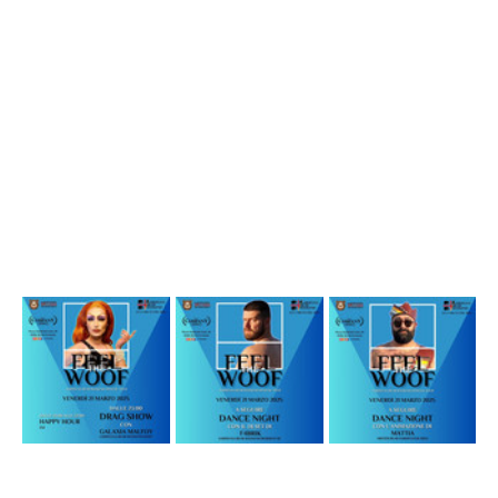
Preparati a un evento carico di energia, musica e spettacolo, 
con un cast d’eccezione:
Drag Show
 con la magnetica 
Galaxia Malfoy
Dance Night
 con il sound di 
DJ F4brik
Special Guest: 
Mattia
, Mister Bear Sardegna 2024
Happy Hour 2x1
 dalle 21:00 alle 22:00
Un evento esclusivo riservato ai soci 
ARCO
. Unisciti alla festa e 
preparati a vivere una notte indimenticabile!
FREE ENTRY  - Ingresso con 
Tessera Arco