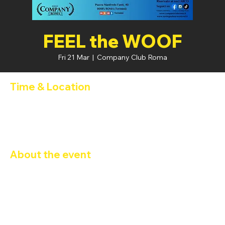
FEEL the WOOF
Fri 21 Mar
  |  
Company Club Roma
Time & Location
21 Mar 2025, 21:00 – 22 Mar 2025, 04:00
Company Club Roma, Piazza Manfredo Fanti, 40, 00185 Roma
RM, Italia
About the event
FEEL THE WOOF – Il Tour Ufficiale del Sardegna Bear 
Weekend! 🐻🔥
Venerdì 21 marzo 2025, il 
Company Club Roma
 ospita una 
serata imperdibile per tutti gli amanti del mondo bear! 